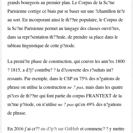
grands bourgeois au premier plan. Le Corpus de la Sc?ne
Parisienne corrige ce biais par se baser sur une ?chantillon tir?e
au sort. En incorporant ainsi le th??tre populaire, le Corpus de
la Sc?ne Parisienne permet au langage des classes ouvri?res,
dans sa repr?sentation th??trale, de prendre sa place dans le
tableau linguistique de cette p?riode.
La premi?re phase de construction, qui couvre les ann?es 1800
? 1815, a d?j? contribu? ? la d?couverte des r?sultats int?
ressants. Par exemple, dans le CSP en 75% des n?gations de
phrase on utilise la construction
ne ? pas
, mais dans les quatre
pi?ces de th??tre qui font partie du corpus FRANTEXT de la
m?me p?riode, on n’utilise
ne ? pas
qu’en 49% des n?gations
de phrase.
En 2016 j’ai cr??
un d?p?t sur GitHub
et commenc? ? y mettre